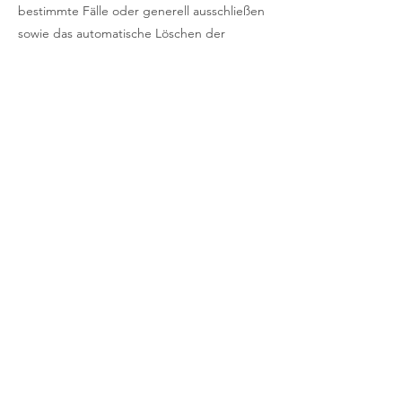
bestimmte Fälle oder generell ausschließen
sowie das automatische Löschen der
Cookies beim Schließen des Browser
aktivieren. Bei der Deaktivierung von
Cookies kann die Funktionalität dieser
Website eingeschränkt sein.
Cookies, die zur Durchführung des
elektronischen Kommunikationsvorgangs
oder zur Bereitstellung bestimmter, von
Ihnen erwünschter Funktionen (z.B.
Warenkorbfunktion) erforderlich sind,
werden auf Grundlage von Art. 6 Abs. 1 lit. f
DSGVO gespeichert. Der Websitebetreiber
hat ein berechtigtes Interesse an der
Speicherung von Cookies zur technisch
fehlerfreien und optimierten Bereitstellung
seiner Dienste. Soweit andere Cookies (z.B.